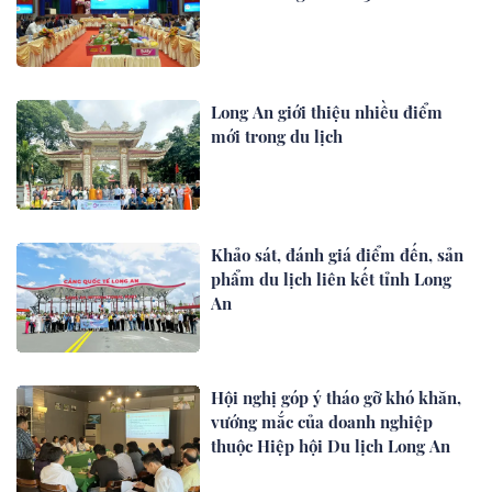
Long An giới thiệu nhiều điểm
mới trong du lịch
Khảo sát, đánh giá điểm đến, sản
phẩm du lịch liên kết tỉnh Long
An
Hội nghị góp ý tháo gỡ khó khăn,
vướng mắc của doanh nghiệp
thuộc Hiệp hội Du lịch Long An