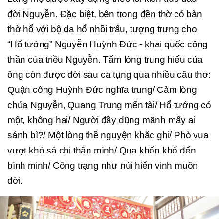
đời Nguyễn. Đặc biệt, bên trong đền thờ có bàn
thờ hổ với bộ da hổ nhồi trấu, tượng trưng cho
“Hổ tướng” Nguyễn Huỳnh Đức - khai quốc công
thần của triều Nguyễn. Tấm lòng trung hiếu của
ông còn được đời sau ca tụng qua nhiều câu thơ:
Quận công Huỳnh Đức nghĩa trung/ Cảm lòng
chúa Nguyễn, Quang Trung mến tài/ Hổ tướng có
một, không hai/ Người đầy dũng mãnh mấy ai
sánh bì?/ Một lòng thề nguyện khắc ghi/ Phò vua
vượt khó sá chi thân mình/ Qua khốn khổ đến
bình minh/ Công trạng như núi hiển vinh muôn
đời.