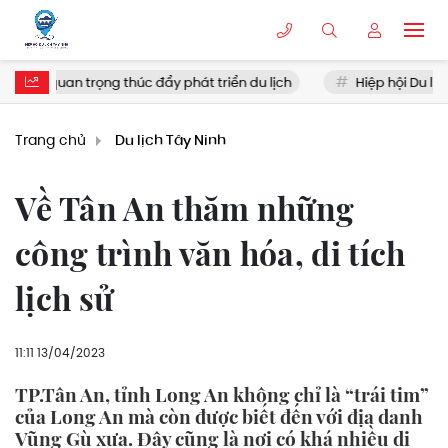
ọng thúc đẩy phát triển du lịch
Hiệp hội Du lịch tổng kết hoạ
Trang chủ
Du lịch Tây Ninh
Về Tân An thăm những
công trình văn hóa, di tích
lịch sử
11:11 13/04/2023
TP.Tân An, tỉnh Long An không chỉ là “trái tim”
của Long An mà còn được biết đến với địa danh
Vũng Gù xưa. Đây cũng là nơi có khá nhiều di