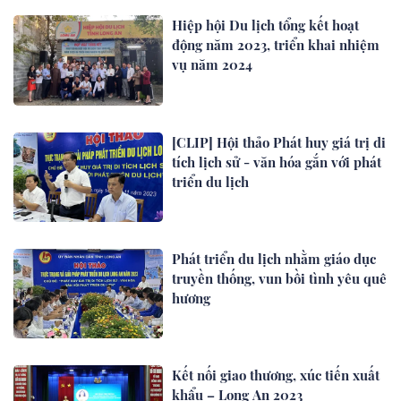
Hiệp hội Du lịch tổng kết hoạt
động năm 2023, triển khai nhiệm
vụ năm 2024
[CLIP] Hội thảo Phát huy giá trị di
tích lịch sử - văn hóa gắn với phát
triển du lịch
Phát triển du lịch nhằm giáo dục
truyền thống, vun bồi tình yêu quê
hương
Kết nối giao thương, xúc tiến xuất
khẩu – Long An 2023