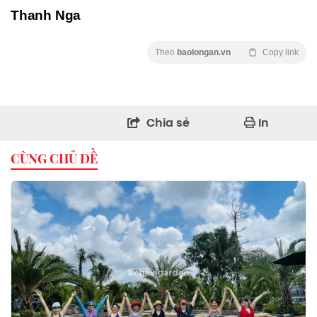
Thanh Nga
Theo
baolongan.vn
Copy link
Chia sẻ
In
CÙNG CHỦ ĐỀ