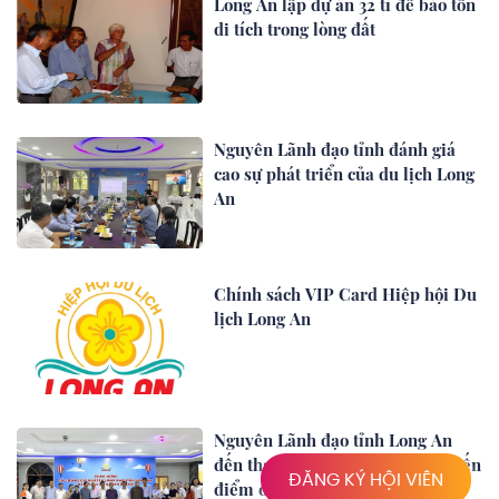
Long An lập dự án 32 tỉ để bảo tồn
di tích trong lòng đất
Nguyên Lãnh đạo tỉnh đánh giá
cao sự phát triển của du lịch Long
An
Chính sách VIP Card Hiệp hội Du
lịch Long An
Nguyên Lãnh đạo tỉnh Long An
đến tham quan, khảo sát các tuyến
ĐĂNG KÝ HỘI VIÊN
điểm du lịch