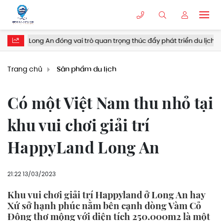
óng vai trò quan trọng thúc đẩy phát triển du lịch
Hiệp hội Du
Trang chủ
Sản phẩm du lịch
Có một Việt Nam thu nhỏ tại
khu vui chơi giải trí
HappyLand Long An
21:22 13/03/2023
Khu vui chơi giải trí Happyland ở Long An hay
Xứ sở hạnh phúc nằm bên cạnh dòng Vàm Cỏ
Đông thơ mộng với diện tích 250.000m2 là một