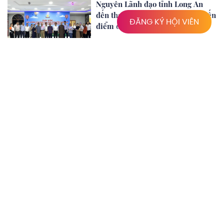
Nguyên Lãnh đạo tỉnh Long An
đến tham quan, khảo sát các tuyến
ĐĂNG KÝ HỘI VIÊN
điểm du lịch
Tour du lịch Xứ Tràm Thơm
Tour du lịch Ký Sự Hàng Cau
Tour du lịch Cánh Đồng Bất Tận -
Đắm mình giữa rừng tràm bạt
ngàn