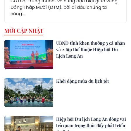
Có một “rừng thuốc” vô cùng đặc biệt giữa vùng
Đồng Tháp Mười (ĐTM), bởi đi đâu chúng ta
cũng...
MỚI CẬP NHẬT
UBND tỉnh khen thưởng 3 cá nhân
và 2 tập thể thuộc Hiệp hội Du
Lịch Long An
Khởi động mùa du lịch tết
Hiệp hội Du lịch Long An đóng vai
trò quan trọng thúc đẩy phát triển