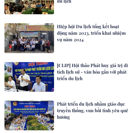
du lịch
Hiệp hội Du lịch tổng kết hoạt
động năm 2023, triển khai nhiệm
vụ năm 2024
[CLIP] Hội thảo Phát huy giá trị di
tích lịch sử - văn hóa gắn với phát
triển du lịch
Phát triển du lịch nhằm giáo dục
truyền thống, vun bồi tình yêu quê
hương