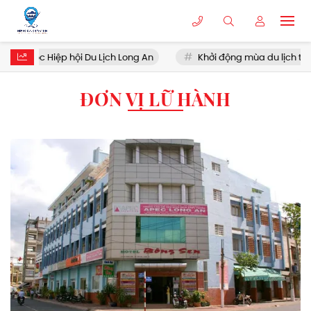
ể thuộc Hiệp hội Du Lịch Long An
Khởi động mùa du lịch tết
ĐƠN VỊ LỮ HÀNH