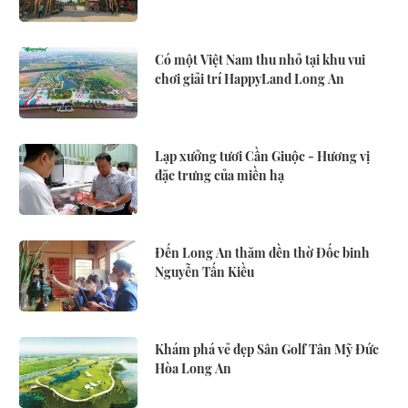
Có một Việt Nam thu nhỏ tại khu vui
chơi giải trí HappyLand Long An
Lạp xưởng tươi Cần Giuộc - Hương vị
đặc trưng của miền hạ
Đến Long An thăm đền thờ Đốc binh
Nguyễn Tấn Kiều
Khám phá vẻ đẹp Sân Golf Tân Mỹ Đức
Hòa Long An