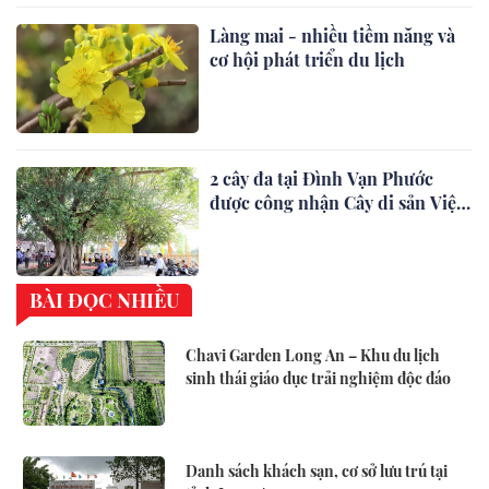
Làng mai - nhiều tiềm năng và
cơ hội phát triển du lịch
2 cây đa tại Đình Vạn Phước
được công nhận Cây di sản Việt
Nam
BÀI ĐỌC NHIỀU
Chavi Garden Long An – Khu du lịch
sinh thái giáo dục trải nghiệm độc đáo
Danh sách khách sạn, cơ sở lưu trú tại