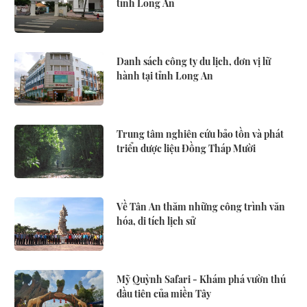
tỉnh Long An
Danh sách công ty du lịch, đơn vị lữ
hành tại tỉnh Long An
Trung tâm nghiên cứu bảo tồn và phát
triển dược liệu Đồng Tháp Mười
Về Tân An thăm những công trình văn
hóa, di tích lịch sử
Mỹ Quỳnh Safari - Khám phá vườn thú
đầu tiên của miền Tây