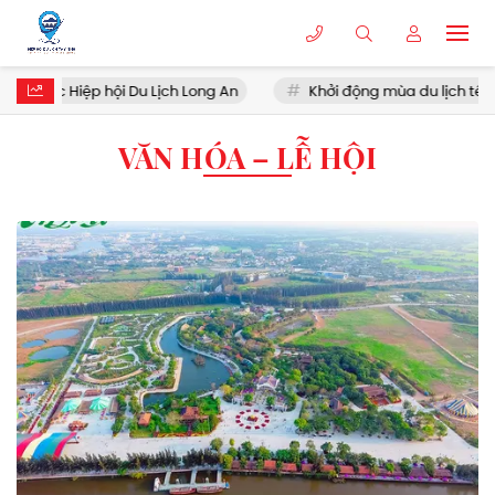
huộc Hiệp hội Du Lịch Long An
Khởi động mùa du lịch tết
VĂN HÓA – LỄ HỘI