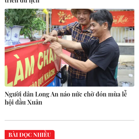
Người dân Long An náo nức chờ đón mùa lễ
hội đầu Xuân
BÀI ĐỌC NHIỀU