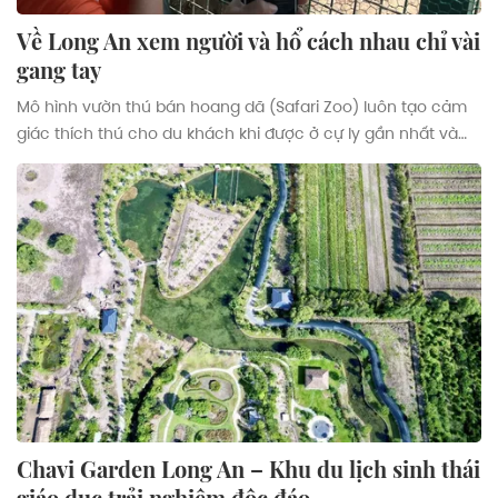
Về Long An xem người và hổ cách nhau chỉ vài
gang tay
Mô hình vườn thú bán hoang dã (Safari Zoo) luôn tạo cảm
giác thích thú cho du khách khi được ở cự ly gần nhất và
tương tác với con thú mình quan tâm. Tại Mỹ Quỳnh Safari
(Long An), du khách sẽ có những trải nghiệm thú vị này
cùng với loài động vật ăn thịt là hổ.
Chavi Garden Long An – Khu du lịch sinh thái
giáo dục trải nghiệm độc đáo