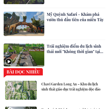
Mỹ Quỳnh Safari - Khám phá
vườn thú đầu tiên của miền Tây
Trải nghiệm điểm du lịch sinh
thái mới "Không thời gian" tại
Long An
BÀI ĐỌC NHIỀU
Chavi Garden Long An – Khu du lịch
sinh thái giáo dục trải nghiệm độc đáo