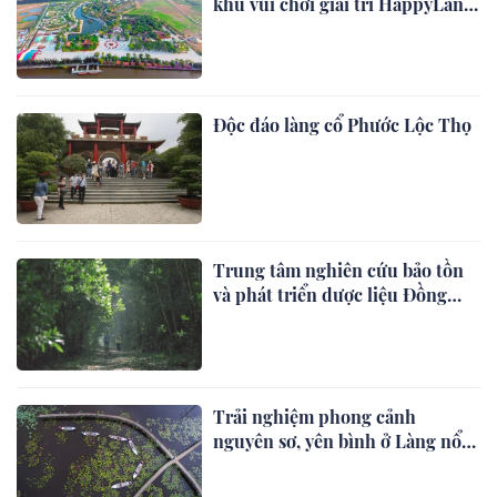
khu vui chơi giải trí HappyLand
Long An
Độc đáo làng cổ Phước Lộc Thọ
Trung tâm nghiên cứu bảo tồn
và phát triển dược liệu Đồng
Tháp Mười
Trải nghiệm phong cảnh
nguyên sơ, yên bình ở Làng nổi
Tân Lập Long An